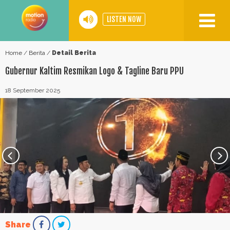
LISTEN NOW
Home
Home
/
Berita
/
Detail Berita
Our
Gubernur Kaltim Resmikan Logo & Tagline Baru PPU
Network
18 September 2025
Program
Events
Podcast
Video
Motion
BIG
30
Share