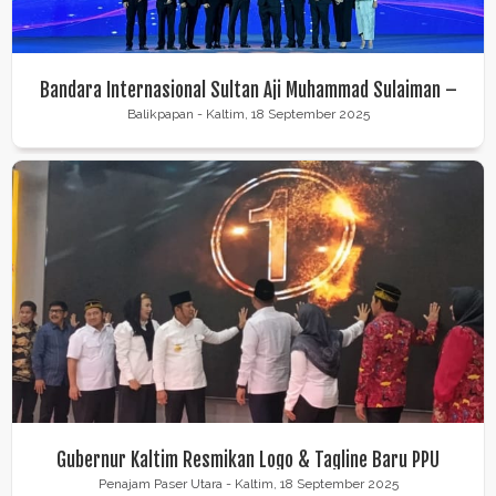
Bandara Internasional Sultan Aji Muhammad Sulaiman –
SAMS Sepinggan Balikpapan Raih 6 Penghargaan Dunia
Balikpapan - Kaltim, 18 September 2025
Gubernur Kaltim Resmikan Logo & Tagline Baru PPU
Penajam Paser Utara - Kaltim, 18 September 2025