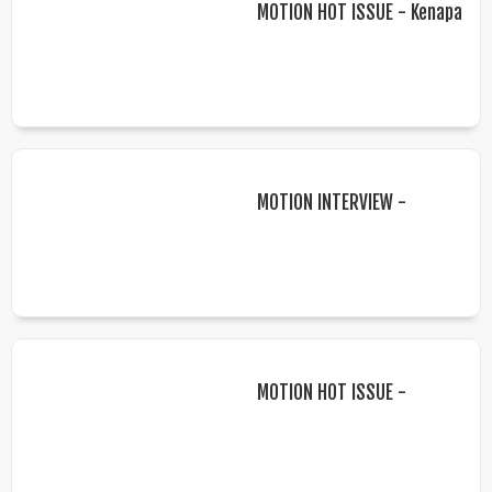
MOTION HOT ISSUE - Kenapa
Sih Orang Berperilaku
Arogan
MOTION INTERVIEW -
Penyakit Maag Jangan
Dianggap Sepele!
MOTION HOT ISSUE -
Beware! Cowok Juga Bisa
Jadi Korban Pelecehan