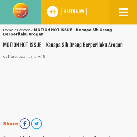
LISTEN NOW
Home
Home
/
Podcast
/
MOTION HOT ISSUE - Kenapa Sih Orang
Berperilaku Arogan
Our
Network
MOTION HOT ISSUE - Kenapa Sih Orang Berperilaku Arogan
01 Maret 2023 13:30 WIB
Program
Events
Podcast
Video
Motion
BIG
Share
30