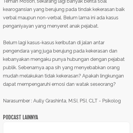
Teman Motion, sekarang lagi banyak berita soal
Contact
kearogansian yang berujung pada tindak kekerasan baik
verbal maupun non-verbal. Belum lama ini ada kasus
penganiyayan yang menyeret anak pejabat.
Belum lagi kasus-kasus keributan di jalan antar
pengendara yang juga berujung pada kekerasan dan
kebanyakan mengaku punya hubungan dengan pejabat
publik. Sebenarnya apa sih yang menyebabkan orang
mudah melakukan tidak kekerasan? Apakah lingkungan
dapat mempengaruhi emosi dan watak seseorang?
Narasumber : Aully Grashinta, M.SI, PSI, CLT - Psikolog
PODCAST LAINNYA