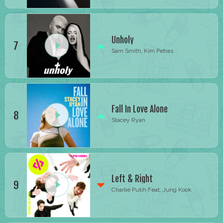
Unholy
7
Sam Smith, Kim Petras
Fall In Love Alone
8
Stacey Ryan
Left & Right
9
Charlie Putih Feat. Jung Kook