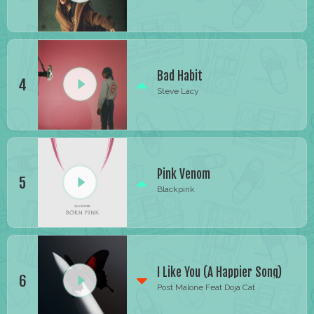
Bad Habit
4
Steve Lacy
Pink Venom
5
Blackpink
I Like You (A Happier Song)
6
Post Malone Feat Doja Cat