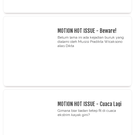
MOTION HOT ISSUE - Beware!
Cowok Juga Bisa Jadi Korban
Belum lama ini ada kejadian buruk yang
dialami oleh Musisi Pradikta Wicaksono
Pelecehan
alias Dikta
MOTION HOT ISSUE - Cuaca Lagi
Gak Bagus, Tapi Sehat Itu Harus!
Gimana biar badan tetep fit di cuaca
ekstrim kayak gini?