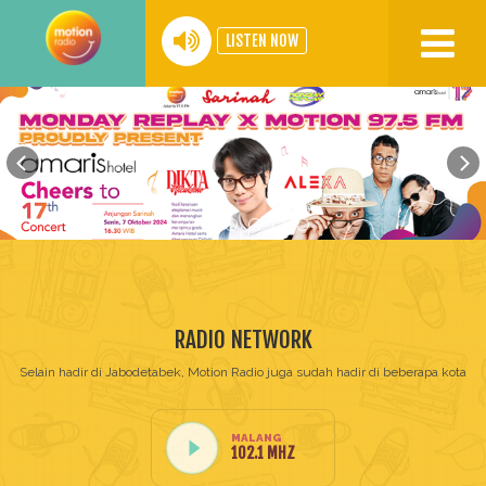
LISTEN NOW
Home
Our
Network
Program
Events
Podcast
RADIO NETWORK
Video
Selain hadir di Jabodetabek, Motion Radio juga sudah hadir di beberapa kota
Motion
BIG
MALANG
102.1 MHZ
30