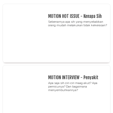
MOTION HOT ISSUE - Kenapa Sih
Orang Berperilaku Arogan
Sebenarnya apa sih yang menyebabkan
orang mudah melakukan tidak kekerasan?
MOTION INTERVIEW - Penyakit
Maag Jangan Dianggap Sepele!
Apa saja sih ciri-ciri maag akut? Apa
pemicunya? Dan bagaimana
menyembuhkannya?