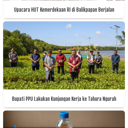
Upacara HUT Kemerdekaan RI di Balikpapan Berjalan
Khidmat
Bupati PPU Lakukan Kunjungan Kerja ke Tahura Ngurah
Rai, Bahas Sinergi Pengembangan Wisata Berbasis
Ekologi